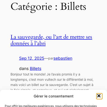
Catégorie :
Billets
La sauvegarde, ou l’art de mettre ses
données à l’abri
Sep 12, 2025
—
sebastien
par
dans
Billets
Bonjour tout le monde! Je l’avais promis il y a
longtemps, c’est mon vultech sur le différentiel à moi,
mais voici un billet sur la sauvegarde. C’est un sujet à
la fois simple, et complexe, et qui est globalement
ignoré, jusqu’au moment où en a besoin… Alors c’est
Gérer le consentement
quoi une sauvegarde? Oui je pose la…
Pour offrir les meilleures expériences, nous utilisons des technologies