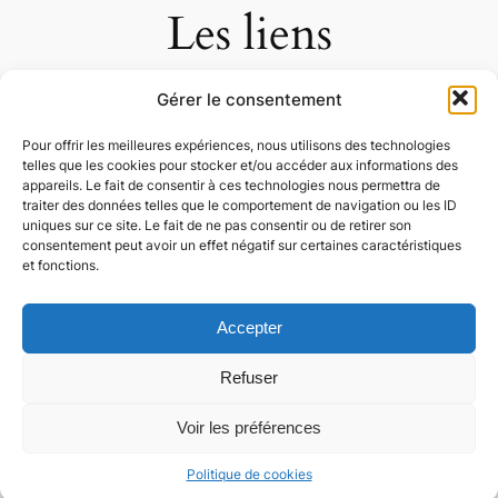
Les liens
Gérer le consentement
Voici quelques liens de réalisations que j’ai
Pour offrir les meilleures expériences, nous utilisons des technologies
telles que les cookies pour stocker et/ou accéder aux informations des
faites, ou auxquelles j’ai participé
appareils. Le fait de consentir à ces technologies nous permettra de
directement:
traiter des données telles que le comportement de navigation ou les ID
uniques sur ce site. Le fait de ne pas consentir ou de retirer son
Les vélos-rails du Bugey
(site en
consentement peut avoir un effet négatif sur certaines caractéristiques
et fonctions.
extinction):
Hébergement du site sur mon
serveur personnel, et amélioration du
Accepter
référencement
Refuser
Comité des fêtes de Neuville sur Saône
:
Refonte du site et actualisation du design,
Voir les préférences
amélioration du référencement, et ajout d’un
système d’envoi de newsletter
Politique de cookies