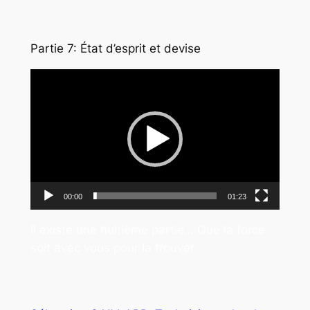
Partie 7: État d’esprit et devise
Lecteur
vidéo
00:00
01:23
Il existe une huitième partie… Que la force
soit avec vous pour la trouver