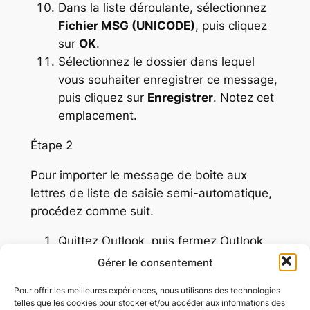
Dans la liste déroulante, sélectionnez
Fichier MSG (UNICODE)
, puis cliquez
sur
OK
.
Sélectionnez le dossier dans lequel
vous souhaiter enregistrer ce message,
puis cliquez sur
Enregistrer
. Notez cet
emplacement.
Étape 2
Pour importer le message de boîte aux
lettres de liste de saisie semi-automatique,
procédez comme suit.
Quittez Outlook, puis fermez Outlook
Web Access ou Outlook Web App sur
Gérer le consentement
tous les postes de travail connectés à
Pour offrir les meilleures expériences, nous utilisons des technologies
votre boîte aux lettres.
telles que les cookies pour stocker et/ou accéder aux informations des