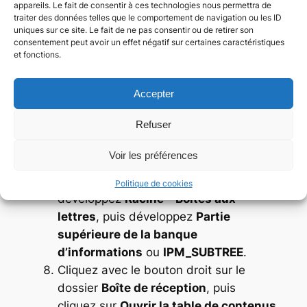
Téléchargez et installez
MFCMAPI
.
appareils. Le fait de consentir à ces technologies nous permettra de
traiter des données telles que le comportement de navigation ou les ID
Exécutez mfcmapi.exe.
uniques sur ce site. Le fait de ne pas consentir ou de retirer son
Dans le menu
Session
, cliquez sur
Se
consentement peut avoir un effet négatif sur certaines caractéristiques
connecter
.
et fonctions.
S’il vous est demandé de choisir un
profil, sélectionnez le nom du profil
Accepter
souhaité, puis cliquez sur
OK
.
Refuser
Dans le volet supérieur, recherchez la
ligne qui correspond à votre boîte aux
Voir les préférences
lettres, puis double-cliquez dessus.
Dans le volet de navigation de gauche,
Politique de cookies
développez
Racine – Boîtes aux
lettres
, puis développez
Partie
supérieure de la banque
d’informations
ou
IPM_SUBTREE
.
Cliquez avec le bouton droit sur le
dossier
Boîte de réception
, puis
cliquez sur
Ouvrir la table de contenus