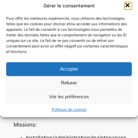
préventives et curatives de réseaux
Gérer le consentement
locaux
Installation et gestion de système de
Pour offrir les meilleures expériences, nous utilisons des technologies
telles que les cookies pour stocker et/ou accéder aux informations des
messagerie sous Exchange Online
appareils. Le fait de consentir à ces technologies nous permettra de
Installation et gestion d’anti-spam Mail
traiter des données telles que le comportement de navigation ou les ID
uniques sur ce site. Le fait de ne pas consentir ou de retirer son
In Black
consentement peut avoir un effet négatif sur certaines caractéristiques
Assistance utilisateur niveaux 1 et 2
et fonctions.
Gestion de DNS
Gestion de systèmes de sauvegardes
Accepter
(BackupExec, KiwiBackup…)
Installation de serveur Web sous Linux
Refuser
(LAMP: Linux/Apache/MySQL/PHP)
Voir les préférences
Octobre 2015 – Janvier 2017
:
Technicien de
Politique de cookies
maintenance, Société
FIDIT
/
solulog
, Lyon
Missions:
Installation/administration/maintenances