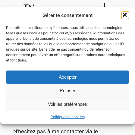
Bienvenue sur le
Gérer le consentement
site de Sébastien
Pour offrir les meilleures expériences, nous utilisons des technologies
Gaillard!
telles que les cookies pour stocker et/ou accéder aux informations des
appareils. Le fait de consentir à ces technologies nous permettra de
traiter des données telles que le comportement de navigation ou les ID
uniques sur ce site. Le fait de ne pas consentir ou de retirer son
consentement peut avoir un effet négatif sur certaines caractéristiques
et fonctions.
Bonjour nobles internautes! Je suis
Sébastien Gaillard, Administrateur système
Accepter
et réseaux, et je vous souhaite la bienvenue
sur mon site web.
Refuser
Vous trouverez ici plus d’informations sur
Voir les préférences
moi, ainsi que sur mon parcours, aussi bien
Politique de cookies
professionnel que scolaire.
N’hésitez pas à me contacter via le