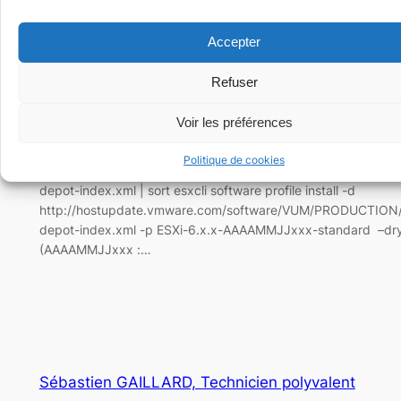
Accepter
Déc 1, 2017
—
sebastien
dans
HOWTO
par
Refuser
Pour mettre à jour un esxi en SSH, se loger dans la machine et
commandes suivantes: vim-cmd hostsvc/maintenance_mode
Voir les préférences
esxcli network firewall set -e false esxcli software vib list (liste
drivers non VMware) esxcli software sources profile list -d
Politique de cookies
http://hostupdate.vmware.com/software/VUM/PRODUCTION
depot-index.xml | sort esxcli software profile install -d
http://hostupdate.vmware.com/software/VUM/PRODUCTION
depot-index.xml -p ESXi-6.x.x-AAAAMMJJxxx-standard –dr
(AAAAMMJJxxx :…
Sébastien GAILLARD, Technicien polyvalent