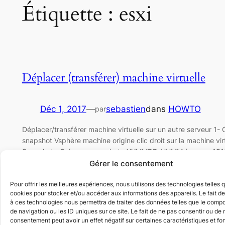
Étiquette :
esxi
Déplacer (transférer) machine virtuelle
Déc 1, 2017
—
sebastien
dans
HOWTO
par
Déplacer/transférer machine virtuelle sur un autre serveur 1- 
snapshot Vsphère machine origine clic droit sur la machine vir
Snapshot> Créer un snapshot> YYMMDD-HHMM (par ex: 151
pour un snapshot le 18/12/17 à 10h10)> OK Attendre que la m
Gérer le consentement
fini de créer le snapshot 2- Démarrage du transfert ssh mach
Pour offrir les meilleures expériences, nous utilisons des technologies telles 
scp /C/system/ghettoVCB/conf/<machine…
cookies pour stocker et/ou accéder aux informations des appareils. Le fait de
à ces technologies nous permettra de traiter des données telles que le comp
de navigation ou les ID uniques sur ce site. Le fait de ne pas consentir ou de r
consentement peut avoir un effet négatif sur certaines caractéristiques et fo
MAJ ESXi SSH